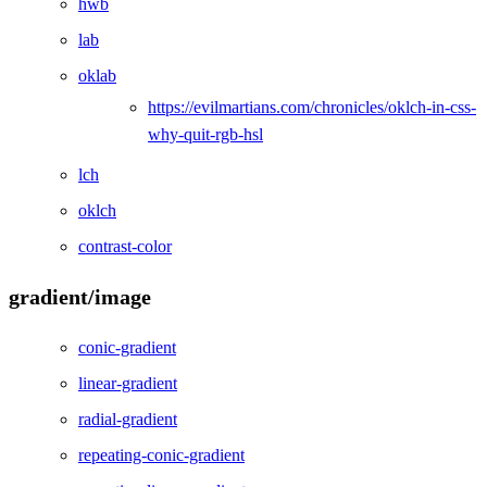
hwb
lab
oklab
https://evilmartians.com/chronicles/oklch-in-css-
why-quit-rgb-hsl
lch
oklch
contrast-color
gradient/image
conic-gradient
linear-gradient
radial-gradient
repeating-conic-gradient