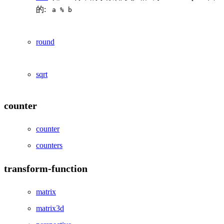
的:
a % b
round
sqrt
counter
counter
counters
transform-function
matrix
matrix3d