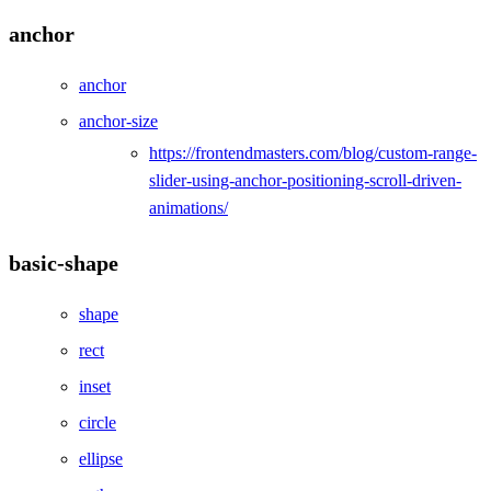
anchor
anchor
anchor-size
https://frontendmasters.com/blog/custom-range-
slider-using-anchor-positioning-scroll-driven-
animations/
basic-shape
shape
rect
inset
circle
ellipse