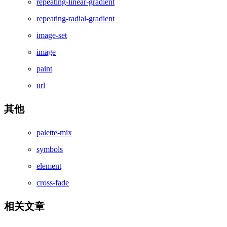
repeating-linear-gradient
repeating-radial-gradient
image-set
image
paint
url
其他
palette-mix
symbols
element
cross-fade
相关文章