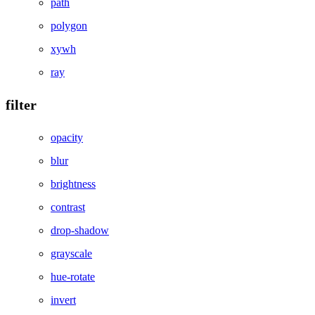
path
polygon
xywh
ray
filter
opacity
blur
brightness
contrast
drop-shadow
grayscale
hue-rotate
invert