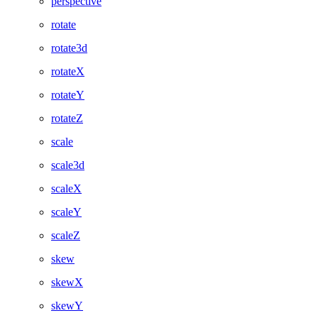
perspective
rotate
rotate3d
rotateX
rotateY
rotateZ
scale
scale3d
scaleX
scaleY
scaleZ
skew
skewX
skewY