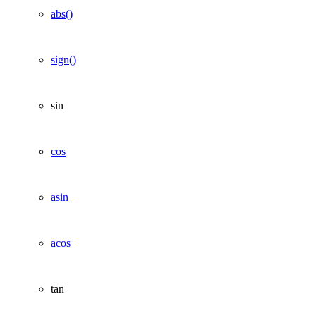
abs()
sign()
sin
cos
asin
acos
tan