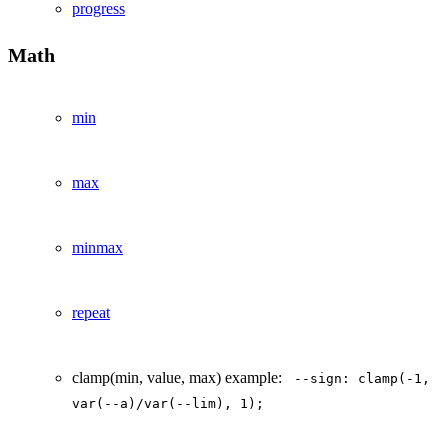
progress
Math
min
max
minmax
repeat
clamp(min, value, max) example:
--sign: clamp(-1,
var(--a)/var(--lim), 1);