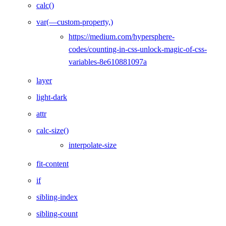
calc()
var(—custom-property,)
https://medium.com/hypersphere-
codes/counting-in-css-unlock-magic-of-css-
variables-8e610881097a
layer
light-dark
attr
calc-size()
interpolate-size
fit-content
if
sibling-index
sibling-count