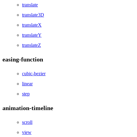
translate
translate3D
translateX
translateY
translateZ
easing-function
cubic-bezier
linear
step
animation-timeline
scroll
view