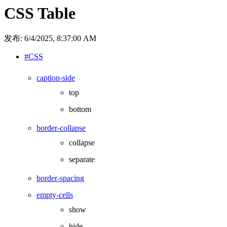
CSS Table
发布:
6/4/2025, 8:37:00 AM
#CSS
caption-side
top
bottom
border-collapse
collapse
separate
border-spacing
empty-cells
show
hide