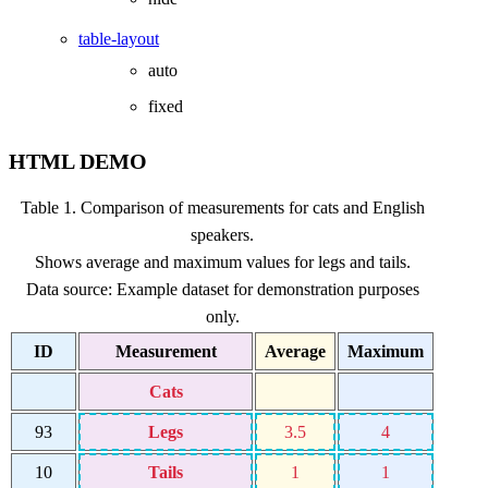
table-layout
auto
fixed
HTML DEMO
Table 1. Comparison of measurements for cats and English
speakers.
Shows average and maximum values for legs and tails.
Data source: Example dataset for demonstration purposes
only.
ID
Measurement
Average
Maximum
Cats
93
Legs
3.5
4
10
Tails
1
1