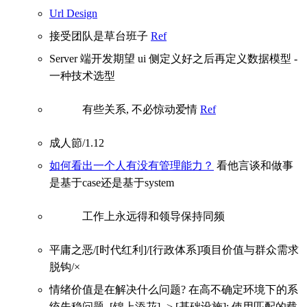
Url Design
接受团队是草台班子
Ref
Server 端开发期望 ui 侧定义好之后再定义数据模型 -
一种技术选型
有些关系, 不必惊动爱情
Ref
成人節/1.12
如何看出一个人有没有管理能力？
看他言谈和做事
是基于case还是基于system
工作上永远得和领导保持同频
平庸之恶/[时代红利]/[行政体系]项目价值与群众需求
脱钩/×
情绪价值是在解决什么问题? 在高不确定环境下的系
统失稳问题. [锦上添花] -> [基础设施]; 使用匹配的载