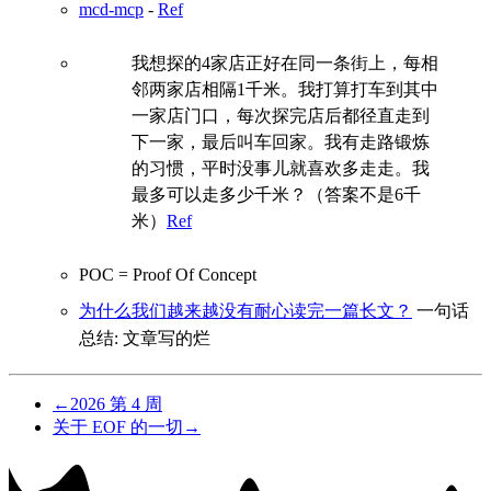
mcd-mcp
-
Ref
我想探的4家店正好在同一条街上，每相
邻两家店相隔1千米。我打算打车到其中
一家店门口，每次探完店后都径直走到
下一家，最后叫车回家。我有走路锻炼
的习惯，平时没事儿就喜欢多走走。我
最多可以走多少千米？（答案不是6千
米）
Ref
POC = Proof Of Concept
为什么我们越来越没有耐心读完一篇长文？
一句话
总结: 文章写的烂
←
2026 第 4 周
关于 EOF 的一切
→