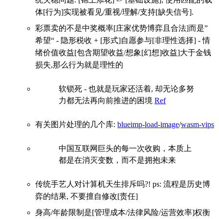
体[行为]实现被看见/重视/理解/支持[缺失信号].
彩票卖的不是中奖概率[庄家优势博弈且合法]而是”
希望“ - 隐形税收 + [形式]自愿参与[非理性选择] - 情
绪价值收益[包含期望收益/想象[幻想]收益]大于金钱
损失,那么行为就是理性的
软锁死 - 也就是玩家还活着, 却无论多努
力都无法再向前推进的困境
Ref
有关图片处理的几个库:
blueimp-load-image
/
wasm-vips
中国互联网巨头的每一次收购，本质上
都是在消灭变数，而不是拥抱未来
传统手艺人对计算机天生排斥吗?! ps: 流程是历史博
弈的结果, 不要擅自修改[责任]
身高/年龄限制是[管理成本/法律风险/运营效率]权衡