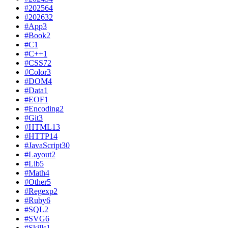
#2025
64
#2026
32
#App
3
#Book
2
#C
1
#C++
1
#CSS
72
#Color
3
#DOM
4
#Data
1
#EOF
1
#Encoding
2
#Git
3
#HTML
13
#HTTP
14
#JavaScript
30
#Layout
2
#Lib
5
#Math
4
#Other
5
#Regexp
2
#Ruby
6
#SQL
2
#SVG
6
#Skills
1