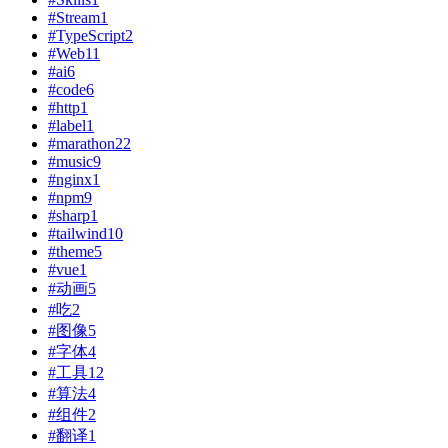
#Stream
1
#TypeScript
2
#Web
11
#ai
6
#code
6
#http
1
#label
1
#marathon
22
#music
9
#nginx
1
#npm
9
#sharp
1
#tailwind
10
#theme
5
#vue
1
#动画
5
#吃
2
#图像
5
#字体
4
#工具
12
#算法
4
#组件
2
#翻译
1