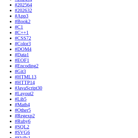
#2025
64
#2026
32
#App
3
#Book
2
#C
1
#C++
1
#CSS
72
#Color
3
#DOM
4
#Data
1
#EOF
1
#Encoding
2
#Git
3
#HTML
13
#HTTP
14
#JavaScript
30
#Layout
2
#Lib
5
#Math
4
#Other
5
#Regexp
2
#Ruby
6
#SQL
2
#SVG
6
#Skills
1