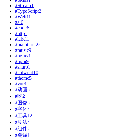
#Stream
1
#TypeScript
2
#Web
11
#ai
6
#code
6
#http
1
#label
1
#marathon
22
#music
9
#nginx
1
#npm
9
#sharp
1
#tailwind
10
#theme
5
#vue
1
#动画
5
#吃
2
#图像
5
#字体
4
#工具
12
#算法
4
#组件
2
#翻译
1