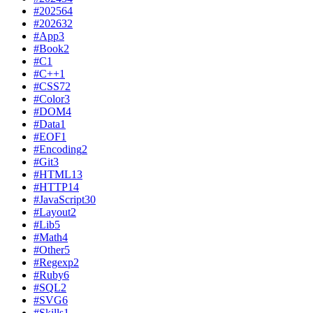
#2025
64
#2026
32
#App
3
#Book
2
#C
1
#C++
1
#CSS
72
#Color
3
#DOM
4
#Data
1
#EOF
1
#Encoding
2
#Git
3
#HTML
13
#HTTP
14
#JavaScript
30
#Layout
2
#Lib
5
#Math
4
#Other
5
#Regexp
2
#Ruby
6
#SQL
2
#SVG
6
#Skills
1