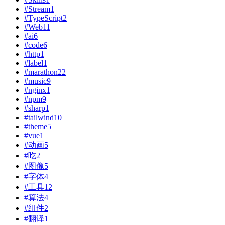
#Stream
1
#TypeScript
2
#Web
11
#ai
6
#code
6
#http
1
#label
1
#marathon
22
#music
9
#nginx
1
#npm
9
#sharp
1
#tailwind
10
#theme
5
#vue
1
#动画
5
#吃
2
#图像
5
#字体
4
#工具
12
#算法
4
#组件
2
#翻译
1